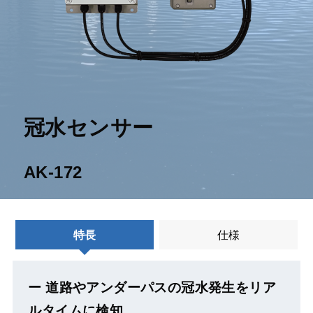
冠水センサー
AK-172
特長
仕様
ー 道路やアンダーパスの冠水発生をリア
ルタイムに検知