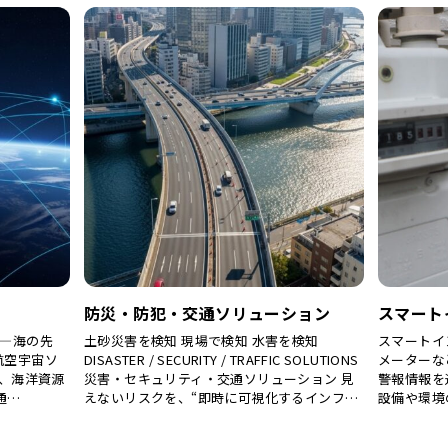
防災・防犯・交通ソリューション
スマート
izon—海の先
土砂災害を検知 現場で検知 水害を検知
スマートイ
航空宇宙ソ
DISASTER / SECURITY / TRAFFIC SOLUTIONS
メーターな
、海洋資源
災害・セキュリティ・交通ソリューション 見
警報情報を
通…
えないリスクを、“即時に可視化するインフ…
設備や環境