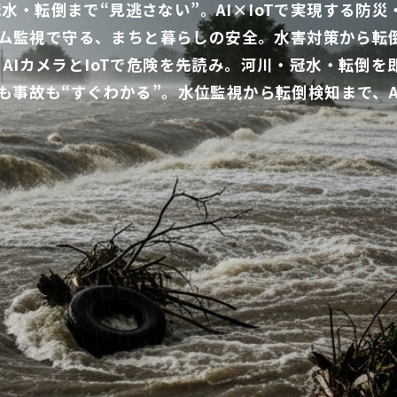
水・転倒まで“見逃さない”。AI×IoTで実現する防
ム監視で守る、まちと暮らしの安全。水害対策から転
AIカメラとIoTで危険を先読み。河川・冠水・転倒
も事故も“すぐわかる”。水位監視から転倒検知まで、